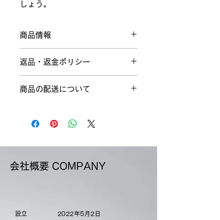
しょう。
商品情報
商品の詳細を入力してください。サイ
返品・返金ポリシー
ズ、素材、取扱説明に加え、商品の特
徴やおすすめのポイントなどを説明し
返品・返金ポリシーを入力してくださ
ましょう。
商品の配送について
い。顧客が商品に満足しなかった場合
や、不備があった場合に行う手続きの
配送地域、料金、所要時間、梱包な
手順などを説明しましょう。内容を明
ど、商品の配送に関する情報を入力し
確にすることで顧客からの信頼を獲得
てください。配送情報を明確にするこ
し、安心して商品を購入していただけ
とで顧客からの信頼を獲得し、安心し
ます。
て商品を購入していただけます。
会社概要 COMPANY
​設立
2022年5月2日