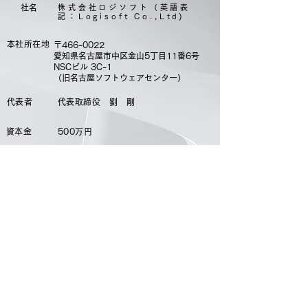
​社名
株式会社ロジソフト（英語表
記：Logisoft Co.,Ltd)
本社所在地
〒466-0022
愛知県名古屋市中区金山5丁目11番6号
​NSCビル 3C-1
​（旧名古屋ソフトウェアセンター）
代表者
代表取締役 劉 剛
資本金
500万円
従業員数
5名
URL
https://www.logisoft.co.jp
主要取引先（50音順・敬称略）
岡崎通運株式会社
株式会社住理工ロジテック
株式会社キーエンス
碧南運送株式会社
他 製造業・
物流会社様
​