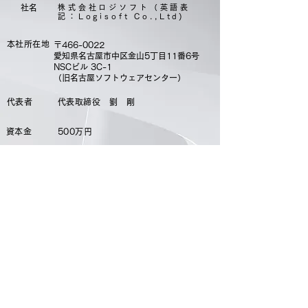
​社名
株式会社ロジソフト（英語表
記：Logisoft Co.,Ltd)
本社所在地
〒466-0022
愛知県名古屋市中区金山5丁目11番6号
​NSCビル 3C-1
​（旧名古屋ソフトウェアセンター）
代表者
代表取締役 劉 剛
資本金
500万円
従業員数
5名
URL
https://www.logisoft.co.jp
主要取引先（50音順・敬称略）
岡崎通運株式会社
株式会社住理工ロジテック
株式会社キーエンス
碧南運送株式会社
他 製造業・
物流会社様
​