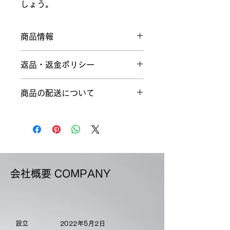
しょう。
商品情報
商品の詳細を入力してください。サイ
返品・返金ポリシー
ズ、素材、取扱説明に加え、商品の特
徴やおすすめのポイントなどを説明し
返品・返金ポリシーを入力してくださ
ましょう。
商品の配送について
い。顧客が商品に満足しなかった場合
や、不備があった場合に行う手続きの
配送地域、料金、所要時間、梱包な
手順などを説明しましょう。内容を明
ど、商品の配送に関する情報を入力し
確にすることで顧客からの信頼を獲得
てください。配送情報を明確にするこ
し、安心して商品を購入していただけ
とで顧客からの信頼を獲得し、安心し
ます。
て商品を購入していただけます。
会社概要 COMPANY
​設立
2022年5月2日