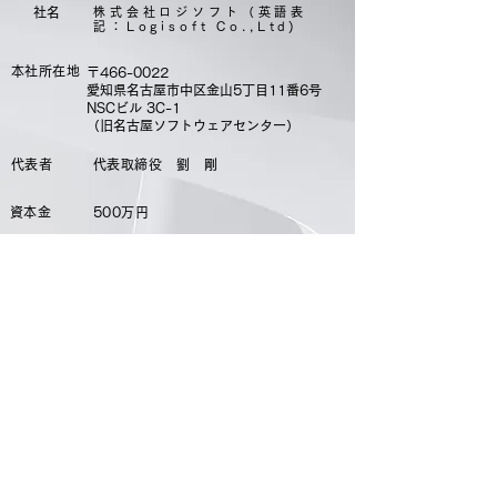
​社名
株式会社ロジソフト（英語表
記：Logisoft Co.,Ltd)
本社所在地
〒466-0022
愛知県名古屋市中区金山5丁目11番6号
​NSCビル 3C-1
​（旧名古屋ソフトウェアセンター）
代表者
代表取締役 劉 剛
資本金
500万円
従業員数
5名
URL
https://www.logisoft.co.jp
主要取引先（50音順・敬称略）
岡崎通運株式会社
株式会社住理工ロジテック
株式会社キーエンス
碧南運送株式会社
他 製造業・
物流会社様
​