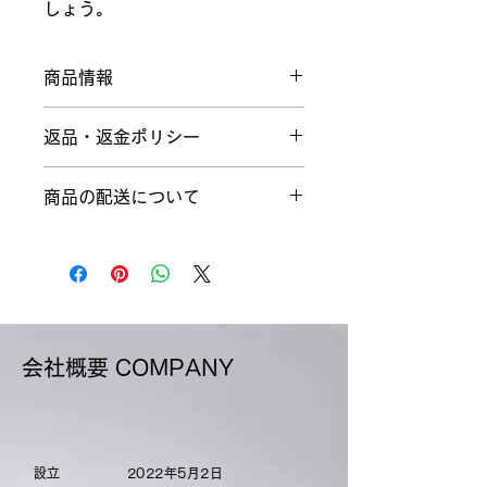
しょう。
商品情報
商品の詳細を入力してください。サイ
返品・返金ポリシー
ズ、素材、取扱説明に加え、商品の特
徴やおすすめのポイントなどを説明し
返品・返金ポリシーを入力してくださ
ましょう。
商品の配送について
い。顧客が商品に満足しなかった場合
や、不備があった場合に行う手続きの
配送地域、料金、所要時間、梱包な
手順などを説明しましょう。内容を明
ど、商品の配送に関する情報を入力し
確にすることで顧客からの信頼を獲得
てください。配送情報を明確にするこ
し、安心して商品を購入していただけ
とで顧客からの信頼を獲得し、安心し
ます。
て商品を購入していただけます。
会社概要 COMPANY
​設立
2022年5月2日