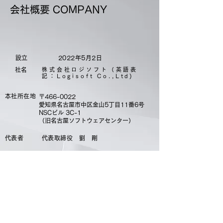
会社概要 COMPANY
​設立
2022年5月2日
​社名
株式会社ロジソフト（英語表
記：Logisoft Co.,Ltd)
本社所在地
〒466-0022
愛知県名古屋市中区金山5丁目11番6号
​NSCビル 3C-1
​（旧名古屋ソフトウェアセンター）
代表者
代表取締役 劉 剛
資本金
500万円
従業員数
5名
URL
https://www.logisoft.co.jp
主要取引先（50音順・敬称略）