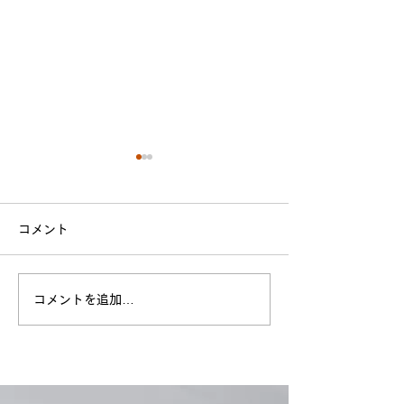
スライド納入便
災害やその他の事
コメント
場が停止した際に
「スライド納入便
荷・物流担当者様
コメントを追加…
が少しでも軽減さ
出荷便進捗・遅延防止用
に、スライド情報
LED
「早見表」を取込
ド便対応を簡単に
みの提供を始めまし