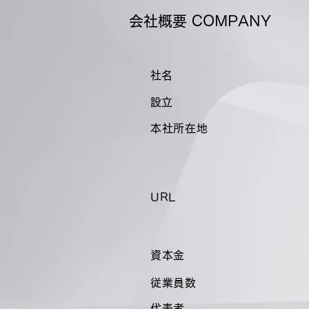
とか間に合い約1か月順調に運用
頂いております。ただし管理が明
会社概要 COMPANY
確になればなるほど「労働力不
足」...
​社名
​設立
本社所在地
URL
資本金
従業員数
代表者