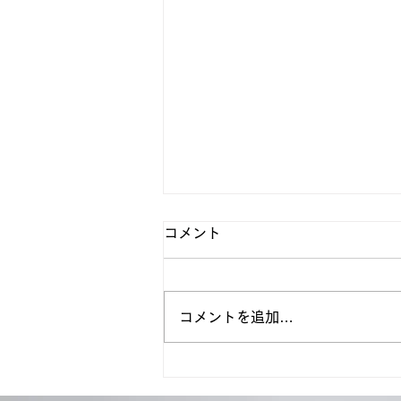
作業労働力
コメント
物流の2024年問題などニュース
でたびたび放送されています。
特に乗務員の確保等、総労働時間
コメントを追加…
（拘束時間）管理など弊社もお客
様からシステムでの管理を依頼い
ただき、4月からの運用開始に何