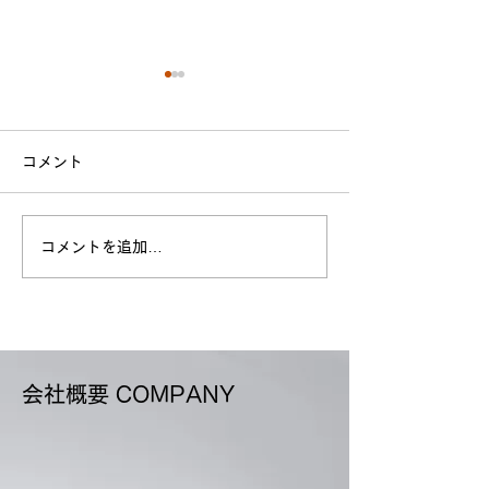
ドラゴンルート
道）
コメント
中部地方の愛知県
富山県・石川県を
と縦断する新しい
コメントを追加…
出荷便進捗・遅延防止用
ートがあると知り
昇竜の顔の部分が
LED
す。 能登半島地
災された方の一日
を願っております
会社概要 COMPANY
すがお役に立てる
ていただきます。..