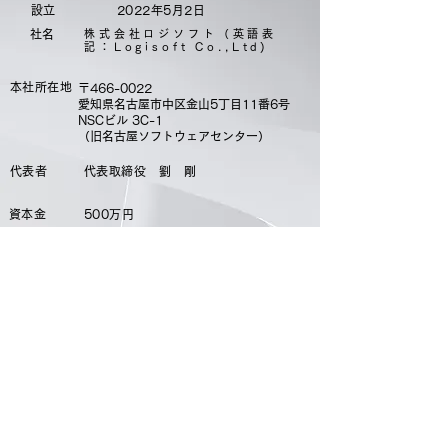
​設立
2022年5月2日
​社名
株式会社ロジソフト（英語表
記：Logisoft Co.,Ltd)
本社所在地
〒466-0022
愛知県名古屋市中区金山5丁目11番6号
​NSCビル 3C-1
​（旧名古屋ソフトウェアセンター）
代表者
代表取締役 劉 剛
資本金
500万円
従業員数
5名
URL
https://www.logisoft.co.jp
主要取引先（50音順・敬称略）
岡崎通運株式会社
株式会社住理工ロジテック
株式会社キーエンス
碧南運送株式会社
他 製造業・
物流会社様
​